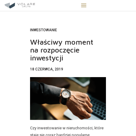
INWESTOWANIE
Właściwy moment
STRONA GŁÓWNA
na rozpoczęcie
inwestycji
STREFA INWESTORA
OFERTA NIERUCHOMOŚCI
18 CZERWCA, 2019
BLOG
KONTAKT
Czy inwestowanie w nieruchomości, które
staje się coraz bardziej popularne,