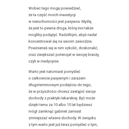
Wobec tego mogę powiedzieć,
że ta część moich inwestycji
w nieruchomości jest pasywna. Myślę,
że jest to pewna droga, którą inni także
mogliby podążyć. Radziłbym, abyś nadal
koncentrował się na swoim zawodzie.
Powinieneś się w nim szkolić, doskonalić,
oraz zwiększać potencjał w swojej branży,
czyli w medycynie.
Warto jest natomiast pomyśleć
o całkowicie pasywnym i zarazem
długoterminowym podejściu do tego,
że w przyszłości chcesz zastąpić swoje
dochody z praktyki lekarskiej. Być może
dzięki temu za 10 albo 15 lat będziesz
mógł zamknąć gabinet zamiast
zmniejszać własne dochody. W związku
z tym warto jest już teraz pomyśleć o tym,