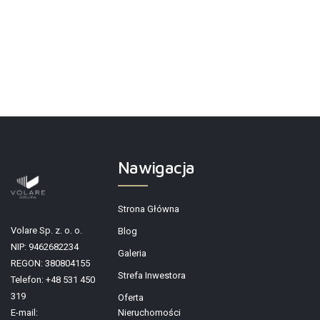
Nawigacja
Strona Główna
Volare Sp. z. o. o.
Blog
NIP: 9462682234
Galeria
REGON: 380804155
Strefa Inwestora
Telefon: +48 531 450
319
Oferta
E-mail:
Nieruchomości