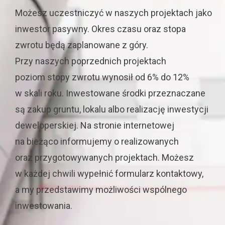
Możesz uczestniczyć w naszych projektach jako
inwestor pasywny.
Okres czasu oraz stopa
zwrotu
będą
zaplanowane
z góry
.
Przy
naszych
poprzednich projektach
poziom
stopy zwrotu
wynosił od 6% do 12%
w skali roku. Inwestowane środki przeznaczane
są zakup gruntu, lokalu albo realizację inwestycji
deweloperskiej.
Na stronie internetowej
na bieżąco informujemy o realizowanych
oraz przygotowywanych projektach. Możesz
w każdej chwili wypełnić formularz kontaktowy,
a my przedstawimy możliwości wspólnego
inwestowania.