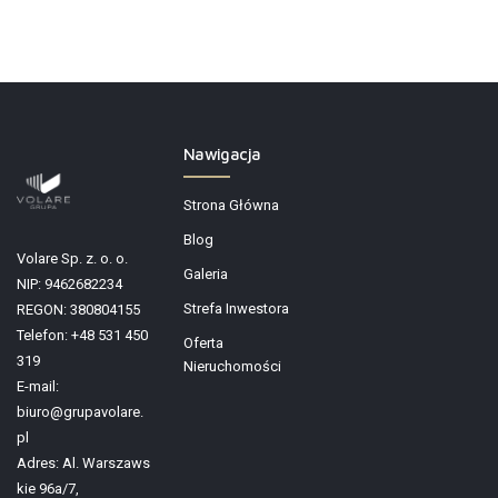
Nawigacja
Strona Główna
Blog
Volare Sp. z. o. o.
Galeria
NIP: 9462682234
Strefa Inwestora
REGON: 380804155
Telefon: +48 531 450
Oferta
319
Nieruchomości
E-mail:
biuro@grupavolare.
pl
Adres: Al. Warszaws
kie 96a/7,