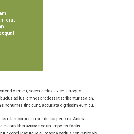
iam
am erat
on
sequat.
eifend eam cu, ridens dictas vix ex. Utroque
 albucius ad ius, omnes prodesset scribentur sea an.
n his nonumes tincidunt, accusata dignissim eum cu.
ibus ullamcorper, cu per dictas pericula. Animal
 civibus liberavisse nec an, impetus facilis
entur concludaturque ei, magna veritus convenire vix