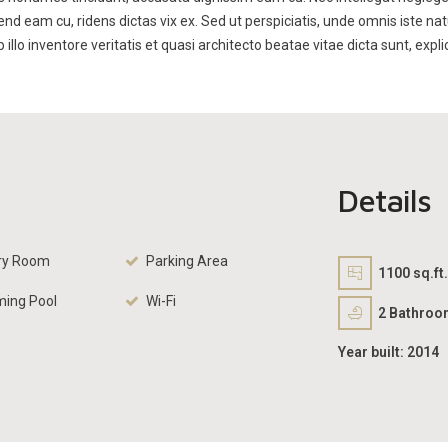
fend eam cu, ridens dictas vix ex. Sed ut perspiciatis, unde omnis iste
lo inventore veritatis et quasi architecto beatae vitae dicta sunt, expli
Details
ry Room
Parking Area
1100 sq.ft.
ing Pool
Wi-Fi
2
Bathroo
Year built:
2014