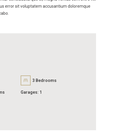
 natus error sit voluptatem accusantium doloremque
cabo.
3
Bedrooms
ms
Garages:
1