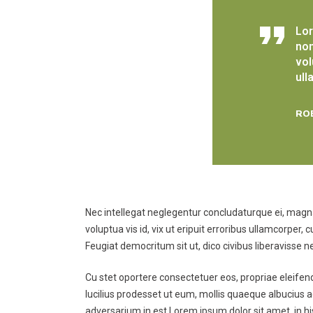
Lor
non
vol
ull
RO
Nec intellegat neglegentur concludaturque ei, magna 
voluptua vis id, vix ut eripuit erroribus ullamcorper
Feugiat democritum sit ut, dico civibus liberavisse 
Cu stet oportere consectetuer eos, propriae eleifend 
lucilius prodesset ut eum, mollis quaeque albucius a
adversarium in est.Lorem ipsum dolor sit amet, in h