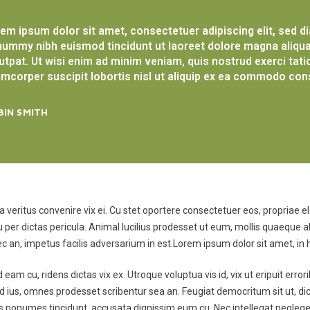
em ipsum dolor sit amet, consectetuer adipiscing elit, sed d
ummy nibh euismod tincidunt ut laoreet dolore magna aliqu
utpat. Ut wisi enim ad minim veniam, quis nostrud exerci tati
amcorper suscipit lobortis nisl ut aliquip ex ea commodo con
BIN SMITH
veritus convenire vix ei. Cu stet oportere consectetuer eos, propriae el
, cu per dictas pericula. Animal lucilius prodesset ut eum, mollis quaeque
nec an, impetus facilis adversarium in est.Lorem ipsum dolor sit amet, i
eam cu, ridens dictas vix ex. Utroque voluptua vis id, vix ut eripuit error
d ius, omnes prodesset scribentur sea an. Feugiat democritum sit ut, dico
is nonumes tincidunt, accusata dignissim eum cu. Nec intellegat negleg