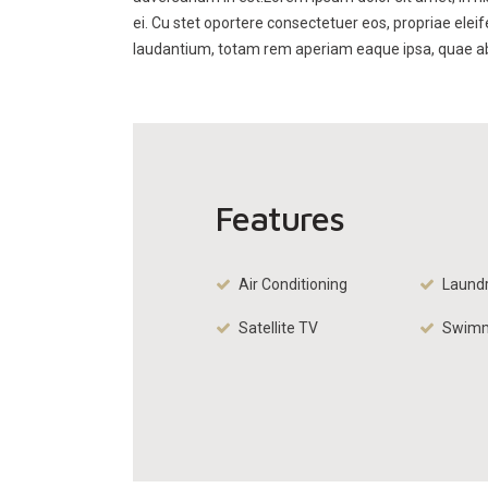
ei. Cu stet oportere consectetuer eos, propriae elei
laudantium, totam rem aperiam eaque ipsa, quae ab il
Features
Air Conditioning
Laund
Satellite TV
Swimm