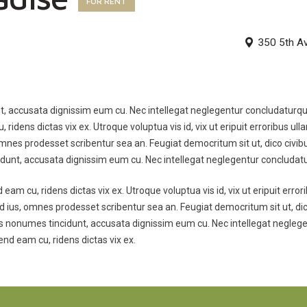
FOR RENT
350 5th A
t, accusata dignissim eum cu. Nec intellegat neglegentur concludaturque 
idens dictas vix ex. Utroque voluptua vis id, vix ut eripuit erroribus ulla
nes prodesset scribentur sea an. Feugiat democritum sit ut, dico civibu
idunt, accusata dignissim eum cu. Nec intellegat neglegentur concludatur
eam cu, ridens dictas vix ex. Utroque voluptua vis id, vix ut eripuit error
d ius, omnes prodesset scribentur sea an. Feugiat democritum sit ut, dico
is nonumes tincidunt, accusata dignissim eum cu. Nec intellegat negleg
end eam cu, ridens dictas vix ex.