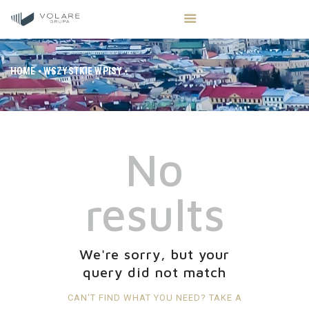
HOME
WSZYSTKIE WPISY
STRONA GŁÓWNA
STREFA INWESTORA
OFERTA NIERUCHOMOŚCI
No
BLOG
KONTAKT
results
We're sorry, but your
query did not match
CAN'T FIND WHAT YOU NEED? TAKE A