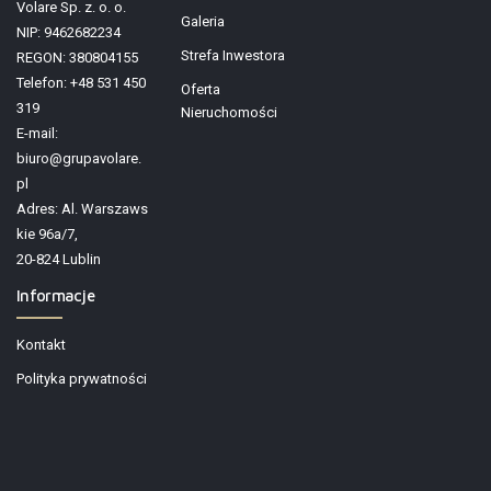
Volare Sp. z. o. o.
Galeria
NIP: 9462682234
Strefa Inwestora
REGON: 380804155
Telefon: +48 531 450
Oferta
319
Nieruchomości
E-mail:
biuro@grupavolare.
pl
Adres: Al. Warszaws
kie 96a/7,
20-824 Lublin
Informacje
Kontakt
Polityka prywatności