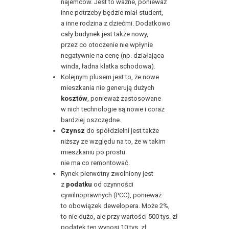
najemców. Jest to ważne, ponieważ
inne potrzeby będzie miał student,
a inne rodzina z dziećmi. Dodatkowo
cały budynek jest także nowy,
przez co otoczenie nie wpłynie
negatywnie na cenę (np. działająca
winda, ładna klatka schodowa).
Kolejnym plusem jest to, że nowe
mieszkania nie generują dużych
kosztów
, ponieważ zastosowane
w nich technologie są nowe i coraz
bardziej oszczędne.
Czynsz
do spółdzielni jest także
niższy ze względu na to, że w takim
mieszkaniu po prostu
nie ma co remontować.
Rynek pierwotny zwolniony jest
z
podatku
od czynności
cywilnoprawnych (PCC), ponieważ
to obowiązek dewelopera. Może 2%,
to nie dużo, ale przy wartości 500 tys. zł
podatek ten wynosi 10 tys. zł.