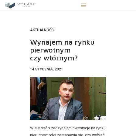
AKTUALNOŚCI
Wynajem na rynku
STRONA GŁÓWNA
pierwotnym
czy wtórnym?
STREFA INWESTORA
OFERTA NIERUCHOMOŚCI
14 STYCZNIA, 2021
BLOG
KONTAKT
Wiele osób zaczynając inwestycje na rynku
nieruchomości zastanawia się, czy wybrać