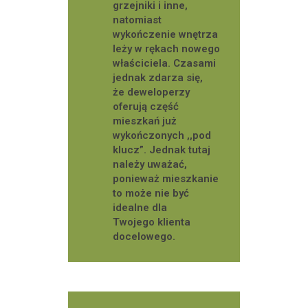
grzejniki i inne,
natomiast
wykończenie wnętrza
leży w rękach nowego
właściciela. Czasami
jednak zdarza się,
że deweloperzy
oferują część
mieszkań już
wykończonych ,,pod
klucz”. Jednak tutaj
należy uważać,
ponieważ mieszkanie
to może nie być
idealne dla
Twojego klienta
docelowego.