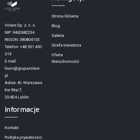
Strona Główna
Volare Sp. z. o. o.
Blog
NIP: 9462682234
Galeria
REGON: 380804155
Strefa Inwestora
Telefon: +48 531 450
319
Oferta
E-mail:
Nieruchomości
biuro@grupavolare.
pl
Adres: Al. Warszaws
kie 96a/7,
20-824 Lublin
Informacje
Kontakt
Polityka prywatności