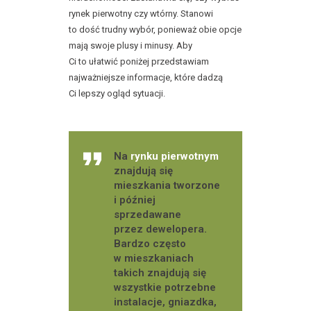
rynek pierwotny czy wtórny. Stanowi
to dość trudny wybór, ponieważ obie opcje
mają swoje plusy i minusy. Aby
Ci to ułatwić poniżej przedstawiam
najważniejsze informacje, które dadzą
Ci lepszy ogląd sytuacji.
Na
rynku pierwotnym
znajdują się
mieszkania tworzone
i później
sprzedawane
przez dewelopera.
Bardzo często
w mieszkaniach
takich znajdują się
wszystkie potrzebne
instalacje, gniazdka,