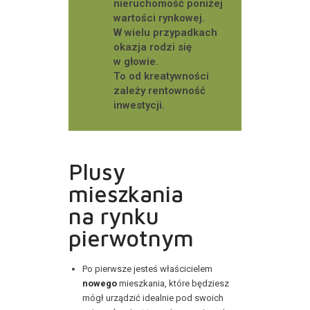
nieruchomość poniżej
wartości rynkowej.
W wielu przypadkach
okazja rodzi się
w głowie.
To od kreatywności
zależy rentowność
inwestycji.
Plusy
mieszkania
na rynku
pierwotnym
Po pierwsze jesteś właścicielem
nowego
mieszkania, które będziesz
mógł urządzić idealnie pod swoich