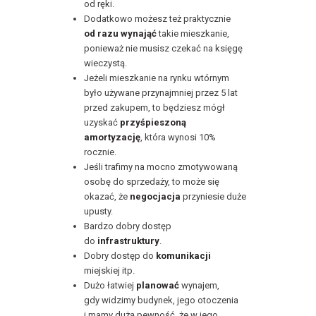
od ręki.
Dodatkowo możesz też praktycznie
od razu wynająć
takie mieszkanie,
ponieważ nie musisz czekać na księgę
wieczystą.
Jeżeli mieszkanie na rynku wtórnym
było używane przynajmniej przez 5 lat
przed zakupem, to będziesz mógł
uzyskać
przyśpieszoną
amortyzację
, która wynosi 10%
rocznie.
Jeśli trafimy na mocno zmotywowaną
osobę do sprzedaży, to może się
okazać, że
negocjacja
przyniesie duże
upusty.
Bardzo dobry dostęp
do
infrastruktury
.
Dobry dostęp do
komunikacji
miejskiej itp.
Dużo łatwiej
planować
wynajem,
gdy widzimy budynek, jego otoczenia
i mamy dużą pewność, że w jego