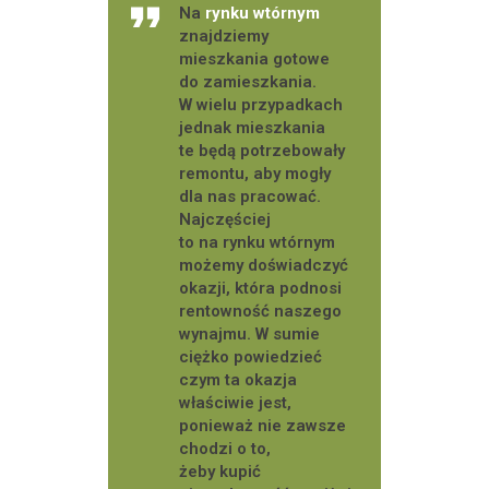
Na
rynku wtórnym
znajdziemy
mieszkania gotowe
do zamieszkania.
W wielu przypadkach
jednak mieszkania
te będą potrzebowały
remontu, aby mogły
dla nas pracować.
Najczęściej
to na rynku wtórnym
możemy doświadczyć
okazji, która podnosi
rentowność naszego
wynajmu. W sumie
ciężko powiedzieć
czym ta okazja
właściwie jest,
ponieważ nie zawsze
chodzi o to,
żeby kupić